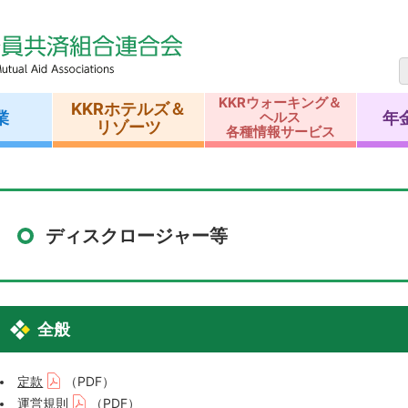
KKRウォーキング＆
KKRホテルズ＆
業
年
ヘルス
リゾーツ
各種情報サービス
ディスクロージャー等
全般
定款
（PDF）
運営規則
（PDF）