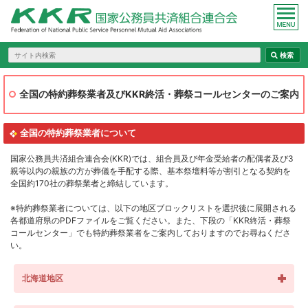
全国の特約葬祭業者及びKKR終活・葬祭コールセンターのご案内
全国の特約葬祭業者について
国家公務員共済組合連合会(KKR)では、組合員及び年金受給者の配偶者及び3
親等以内の親族の方が葬儀を手配する際、基本祭壇料等が割引となる契約を
全国約170社の葬祭業者と締結しています。
※特約葬祭業者については、以下の地区ブロックリストを選択後に展開される
各都道府県のPDFファイルをご覧ください。また、下段の「KKR終活・葬祭
コールセンター」でも特約葬祭業者をご案内しておりますのでお尋ねくださ
い。
北海道地区