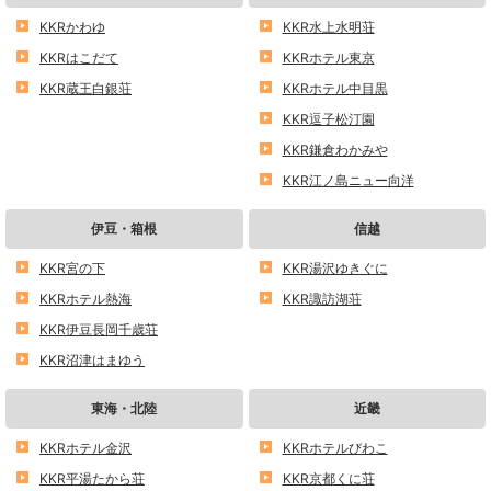
KKRかわゆ
KKR水上水明荘
KKRはこだて
KKRホテル東京
KKR蔵王白銀荘
KKRホテル中目黒
KKR逗子松汀園
KKR鎌倉わかみや
KKR江ノ島ニュー向洋
伊豆・箱根
信越
KKR宮の下
KKR湯沢ゆきぐに
KKRホテル熱海
KKR諏訪湖荘
KKR伊豆長岡千歳荘
KKR沼津はまゆう
東海・北陸
近畿
KKRホテル金沢
KKRホテルびわこ
KKR平湯たから荘
KKR京都くに荘