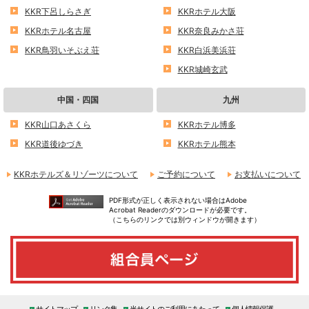
KKR下呂しらさぎ
KKRホテル大阪
KKRホテル名古屋
KKR奈良みかさ荘
KKR鳥羽いそぶえ荘
KKR白浜美浜荘
KKR城崎玄武
中国・四国
九州
KKR山口あさくら
KKRホテル博多
KKR道後ゆづき
KKRホテル熊本
KKRホテルズ＆リゾーツについて
ご予約について
お支払いについて
PDF形式が正しく表示されない場合はAdobe
Acrobat Readerのダウンロードが必要です。
（こちらのリンクでは別ウィンドウが開きます）
サイトマップ
リンク集
当サイトのご利用にあたって
個人情報保護