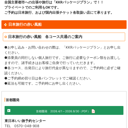
全国主要都市への出張や旅行は「KKRパッケージプラン」で！！
プライベートでのご利用もOKです。
ご予約は日本旅行、および国内出張チケット各取扱い店にて承ります。
日本旅行の赤い風船
日本旅行の赤い風船 各コース共通のご案内
●お申し込み・お問い合わせの際は、「KKRパッケージプラン」とお申し出
ください。
●添乗員の同行しない個人旅行です。ご旅行に必要なクーポン類をお渡しし
ますので、諸手続きはお客様ご自身で行っていただきます。
●各コース、出発日により旅行代金が異なりますので、ご予約時に必ずご確
認ください。
●ご予約締め切り日は各パンフレットでご確認ください。
●延泊も可能です。ご予約時にお申し出ください。
首都圏発
首都圏発 2026.4/1～2026.9/30（PDF）
東日本いい旅予約センター
TEL 0570-048-908