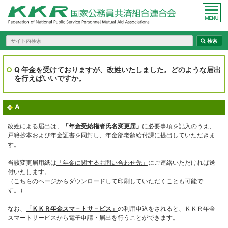
Q 年金を受けておりますが、改姓いたしました。どのような届出
を行えばいいですか。
A
改姓による届出は、
「年金受給権者氏名変更届」
に必要事項を記入のうえ、
戸籍抄本および年金証書を同封し、年金部老齢給付課に提出していただきま
す。
当該変更届用紙は
「年金に関するお問い合わせ先」
にご連絡いただければ送
付いたします。
（
こちら
のページからダウンロードして印刷していただくことも可能で
す。）
なお、
「ＫＫＲ年金スマ－トサ－ビス」
の利用申込をされると、ＫＫＲ年金
スマートサービスから電子申請・届出を行うことができます。