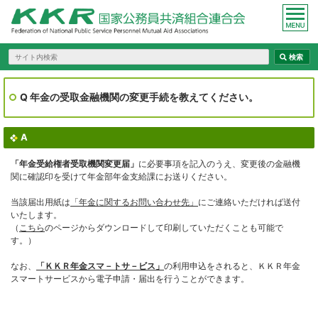
Q 年金の受取金融機関の変更手続を教えてください。
A
「年金受給権者受取機関変更届」
に必要事項を記入のうえ、変更後の金融機
関に確認印を受けて年金部年金支給課にお送りください。
当該届出用紙は
「年金に関するお問い合わせ先」
にご連絡いただければ送付
いたします。
（
こちら
のページからダウンロードして印刷していただくことも可能で
す。）
なお、
「ＫＫＲ年金スマ－トサ－ビス」
の利用申込をされると、ＫＫＲ年金
スマートサービスから電子申請・届出を行うことができます。