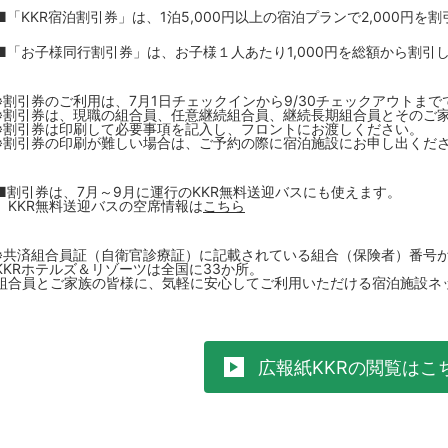
■「KKR宿泊割引券」は、1泊5,000円以上の宿泊プランで2,000円を
■「お子様同行割引券」は、お子様１人あたり1,000円を総額から割引
※割引券のご利用は、7月1日チェックインから9/30チェックアウトま
※割引券は、現職の組合員、任意継続組合員、継続長期組合員とそのご
※割引券は印刷して必要事項を記入し、フロントにお渡しください。
※割引券の印刷が難しい場合は、ご予約の際に宿泊施設にお申し出くだ
■割引券は、7月～9月に運行のKKR無料送迎バスにも使えます。
KKR無料送迎バスの空席情報は
こちら
※共済組合員証（自衛官診療証）に記載されている組合（保険者）番号
KKRホテルズ＆リゾーツは全国に33か所。
組合員とご家族の皆様に、気軽に安心してご利用いただける宿泊施設ネ
広報紙KKRの閲覧はこ