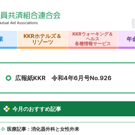
KKRウォーキング＆
KKRホテルズ＆
業
年
ヘルス
リゾーツ
各種情報サービス
広報紙KKR 令和4年6月号No.926
今月のおすすめ記事
医療記事：消化器外科と女性外来