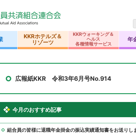
KKRウォーキング＆
KKRホテルズ＆
業
年
ヘルス
リゾーツ
各種情報サービス
広報紙KKR 令和3年6月号No.914
今月のおすすめ記事
組合員の皆様に退職年金掛金の振込実績通知書をお送りし