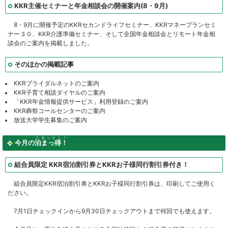
KKR主催セミナーと年金相談会の開催案内(8・9月)
8・9月に開催予定のKKRセカンドライフセミナー、KKRマネープランセミ
ナー３０、KKR介護準備セミナー、そして全国年金相談会とリモート年金相
談会のご案内を掲載しました。
そのほかの掲載記事
KKRブライダルネットのご案内
KKR子育て相談ダイヤルのご案内
「KKR年金情報提供サービス」利用登録のご案内
KKR葬祭コールセンターのご案内
放送大学学生募集のご案内
とまっとく！
今月の
泊まっ得！
組合員限定 KKR宿泊割引券とKKRお子様同行割引券付き！
組合員限定KKR宿泊割引券とKKRお子様同行割引券は、印刷してご使用く
ださい。
7月1日チェックインから9月30日チェックアウトまで何回でも使えます。