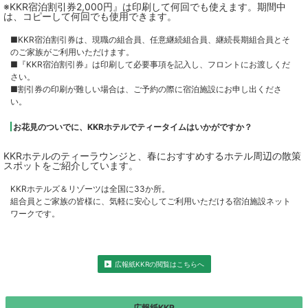
※KKR宿泊割引券2,000円』は印刷して何回でも使えます。期間中
は、コピーして何回でも使用できます。
■KKR宿泊割引券は、現職の組合員、任意継続組合員、継続長期組合員とそ
のご家族がご利用いただけます。
■『KKR宿泊割引券』は印刷して必要事項を記入し、フロントにお渡しくだ
さい。
■割引券の印刷が難しい場合は、ご予約の際に宿泊施設にお申し出くださ
い。
お花見のついでに、KKRホテルでティータイムはいかがですか？
KKRホテルのティーラウンジと、春におすすめするホテル周辺の散策
スポットをご紹介しています。
KKRホテルズ＆リゾーツは全国に33か所。
組合員とご家族の皆様に、気軽に安心してご利用いただける宿泊施設ネット
ワークです。
広報紙KKRの閲覧はこちらへ
広報紙KKR