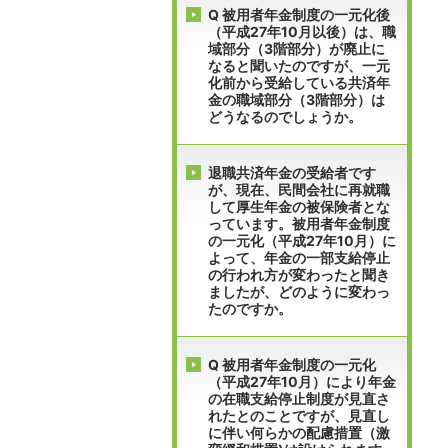
Q 被用者年金制度の一元化後
（平成27年10月以後）は、職
域部分（3階部分）が廃止に
なると聞いたのですが、一元
化前から受給している共済年
金の職域部分（3階部分）は
どうなるのでしょうか。
退職共済年金の受給者です
が、現在、民間会社に再就職
して厚生年金の被保険者とな
っています。被用者年金制度
の一元化（平成27年10月）に
よって、年金の一部支給停止
の行われ方が変わったと聞き
ましたが、どのように変わっ
たのですか。
Q 被用者年金制度の一元化
（平成27年10月）により年金
の在職支給停止制度が見直さ
れたとのことですが、見直し
に伴い何らかの配慮措置（激