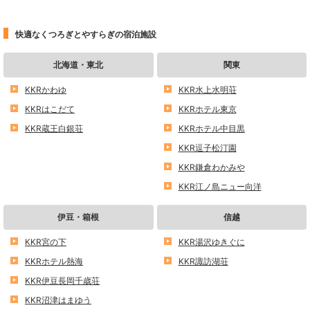
快適なくつろぎとやすらぎの宿泊施設
北海道・東北
関東
KKRかわゆ
KKR水上水明荘
KKRはこだて
KKRホテル東京
KKR蔵王白銀荘
KKRホテル中目黒
KKR逗子松汀園
KKR鎌倉わかみや
KKR江ノ島ニュー向洋
伊豆・箱根
信越
KKR宮の下
KKR湯沢ゆきぐに
KKRホテル熱海
KKR諏訪湖荘
KKR伊豆長岡千歳荘
KKR沼津はまゆう