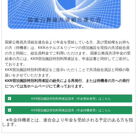
国家公務員共済組合連合会より年金を受給している方、及び受給権をお持ち
の方（待機者）は、KKRホテルズ＆リゾーツの宿泊施設を現役の共済組合員
の方と同様に、組合員料金でご利用いただけます。 国家公務員共済年金の受
給者の方には、KKR宿泊施設特別利用者証を、年金証書と同封してご送付し
ております。
KKR宿泊施設特別利用者証をご提示いただくことで共済組合員証と同様の取
扱いをさせていただきます。
KKR宿泊施設特別利用者証の紛失による再発行、または待機者の方への発行
については当ホームページにて承っております。
KKR宿泊施設特別利用者証請求（年金受給者用）はこちら
KKR宿泊施設特別利用者証請求（年金待機者用）はこちら
※年金待機者とは、連合会より年金を受給される予定のある方を指
します。