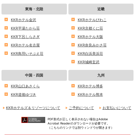
東海・北陸
近畿
KKRホテル金沢
KKRホテルびわこ
KKR平湯たから荘
KKR京都くに荘
KKR下呂しらさぎ
KKRホテル大阪
KKRホテル名古屋
KKR奈良みかさ荘
KKR鳥羽いそぶえ荘
KKR白浜美浜荘
KKR城崎玄武
中国・四国
九州
KKR山口あさくら
KKRホテル博多
KKR道後ゆづき
KKRホテル熊本
KKRホテルズ＆リゾーツについて
ご予約について
お支払いについて
PDF形式が正しく表示されない場合はAdobe
Acrobat Readerのダウンロードが必要です。
（こちらのリンクでは別ウィンドウが開きます）