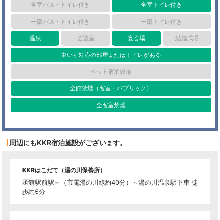
全室バス・トイレ付き
全室トイレ付き
一部バス・トイレ付き
一部トイレ付き
温泉
会議室
宴会場
結婚式場
車いす対応の部屋またはトイレがある
ペット宿泊設備
全館禁煙（客室・パブリック）
全客室禁煙
周辺にもKKR宿泊施設がございます。
KKRはこだて（湯の川保養所）
函館駅前駅～（市電湯の川線約40分）～湯の川温泉駅下車 徒
歩約5分