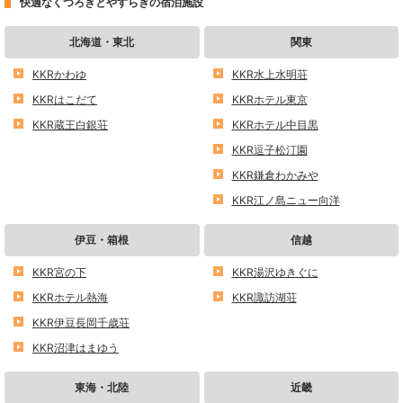
快適なくつろぎとやすらぎの宿泊施設
北海道・東北
関東
KKRかわゆ
KKR水上水明荘
KKRはこだて
KKRホテル東京
KKR蔵王白銀荘
KKRホテル中目黒
KKR逗子松汀園
KKR鎌倉わかみや
KKR江ノ島ニュー向洋
伊豆・箱根
信越
KKR宮の下
KKR湯沢ゆきぐに
KKRホテル熱海
KKR諏訪湖荘
KKR伊豆長岡千歳荘
KKR沼津はまゆう
東海・北陸
近畿