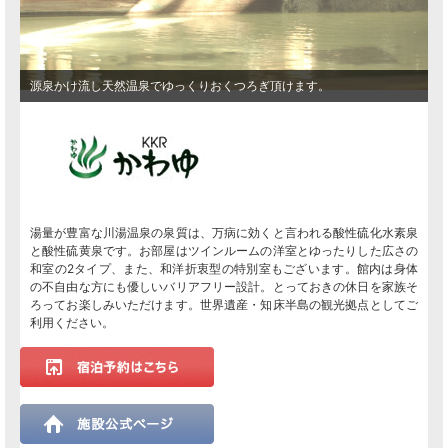
源泉かけ流し天然温泉でゆっくりおくつろぎ頂けます。
湯量が豊富な川湯温泉の泉質は、万病に効くと言われる酸性硫化水素泉
と酸性硫黄泉です。お部屋はツインルームの洋室とゆったりした広さの
和室の2タイプ、また、和洋折衷型の特別室もございます。館内は身体
の不自由な方にも優しいバリアフリー設計。とっておきの休日を家族そ
ろってお楽しみいただけます。世界遺産・知床半島の観光拠点としてご
利用ください。