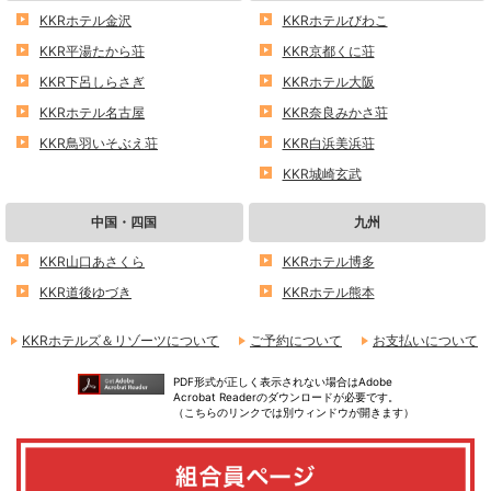
KKRホテル金沢
KKRホテルびわこ
KKR平湯たから荘
KKR京都くに荘
KKR下呂しらさぎ
KKRホテル大阪
KKRホテル名古屋
KKR奈良みかさ荘
KKR鳥羽いそぶえ荘
KKR白浜美浜荘
KKR城崎玄武
中国・四国
九州
KKR山口あさくら
KKRホテル博多
KKR道後ゆづき
KKRホテル熊本
KKRホテルズ＆リゾーツについて
ご予約について
お支払いについて
PDF形式が正しく表示されない場合はAdobe
Acrobat Readerのダウンロードが必要です。
（こちらのリンクでは別ウィンドウが開きます）