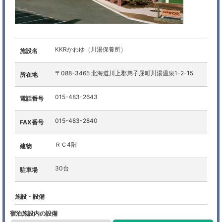
KKRかわゆ（川湯保養所）
施設名
〒088-3465 北海道川上郡弟子屈町川湯温泉1-2-15
所在地
015-483-2643
電話番号
015-483-2840
FAX番号
ＲＣ4階
建物
30台
駐車場
施設・設備
宿泊施設内の設備