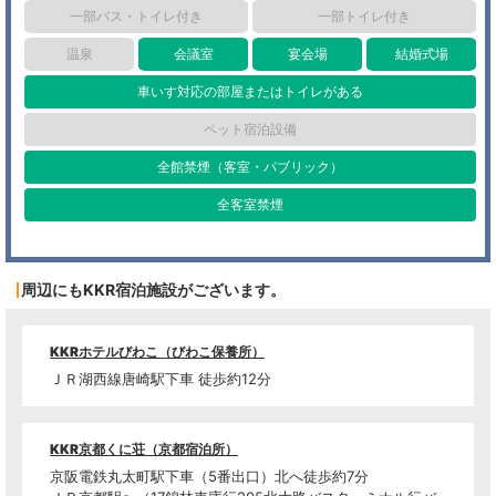
一部バス・トイレ付き
一部トイレ付き
温泉
会議室
宴会場
結婚式場
車いす対応の部屋またはトイレがある
ペット宿泊設備
全館禁煙（客室・パブリック）
全客室禁煙
周辺にもKKR宿泊施設がございます。
KKRホテルびわこ（びわこ保養所）
ＪＲ湖西線唐崎駅下車 徒歩約12分
KKR京都くに荘（京都宿泊所）
京阪電鉄丸太町駅下車（5番出口）北へ徒歩約7分