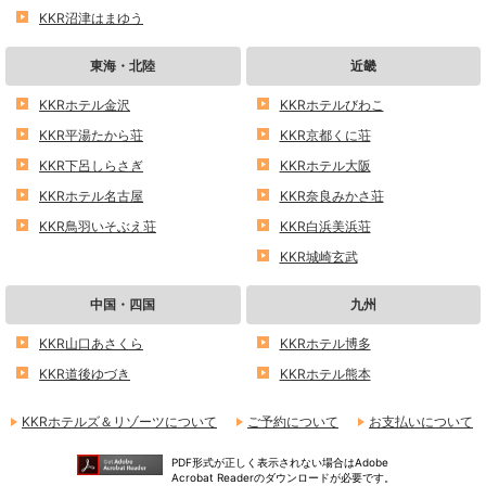
KKR沼津はまゆう
東海・北陸
近畿
KKRホテル金沢
KKRホテルびわこ
KKR平湯たから荘
KKR京都くに荘
KKR下呂しらさぎ
KKRホテル大阪
KKRホテル名古屋
KKR奈良みかさ荘
KKR鳥羽いそぶえ荘
KKR白浜美浜荘
KKR城崎玄武
中国・四国
九州
KKR山口あさくら
KKRホテル博多
KKR道後ゆづき
KKRホテル熊本
KKRホテルズ＆リゾーツについて
ご予約について
お支払いについて
PDF形式が正しく表示されない場合はAdobe
Acrobat Readerのダウンロードが必要です。