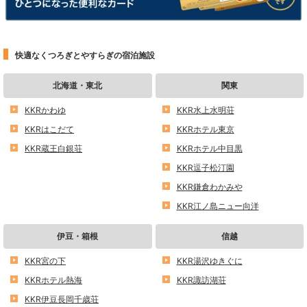
快適なくつろぎとやすらぎの宿泊施設
北海道・東北
関東
KKRかわゆ
KKR水上水明荘
KKRはこだて
KKRホテル東京
KKR蔵王白銀荘
KKRホテル中目黒
KKR逗子松汀園
KKR鎌倉わかみや
KKR江ノ島ニュー向洋
伊豆・箱根
信越
KKR宮の下
KKR湯沢ゆきぐに
KKRホテル熱海
KKR諏訪湖荘
KKR伊豆長岡千歳荘