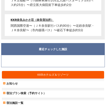
ＪＲ京都駅〜（17錦林車庫行205北大路バスターミナル行バ
ス約25分）〜府立医大病院前下車徒歩約2分
KKR奈良みかさ荘（奈良宿泊所）
関西国際空港〜（ＪＲ奈良駅行バス約90分）〜近鉄奈良駅・
ＪＲ奈良駅〜（市内循環バス）〜破石下車徒歩約5分
最近チェックした施設
KKRホテルズ＆リゾーツ
お知らせ
宿泊プラン検索（予約サイト）
宿泊施設一覧