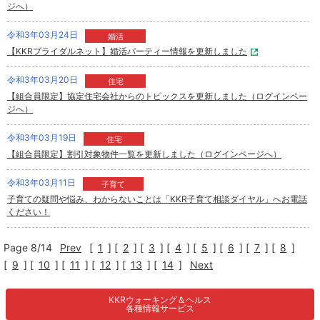
ジへ）
令和3年03月24日
婚活
【KKRブライダルネット】婚活パーティー情報を更新しました
令和3年03月20日
住宅
【組合員限定】協定住宅会社からのトピックスを更新しました（ログインペー
ジへ）
令和3年03月19日
住宅
【組合員限定】割引対象物件一覧を更新しました（ログインページへ）
令和3年03月11日
子育て
子育ての疑問や悩み、わからないことは「KKR子育て相談ダイヤル」へお電話
ください！
Page 8/14
Prev
[
1
]
[
2
]
[
3
]
[
4
]
[
5
]
[
6
]
[
7
]
[
8
]
[
9
]
[
10
]
[
11
]
[
12
]
[
13
]
[
14
]
Next
KKRウォーキング＆ヘルス
各種情報サービス