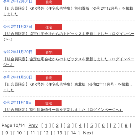
令和2年12月01日
住宅
【組合員限定】KKR号外《住宅広告特集》首都圏版（令和2年12月号）を掲載
しました
令和2年11月27日
住宅
【組合員限定】協定住宅会社からのトピックスを更新しました（ログインペー
ジへ）
令和2年11月20日
住宅
【組合員限定】協定住宅会社からのトピックスを更新しました（ログインペー
ジへ）
令和2年11月20日
住宅
【組合員限定】KKR号外《住宅広告特集》東北版（令和2年11月号）を掲載し
ました
令和2年11月18日
住宅
【組合員限定】割引対象物件一覧を更新しました（ログインページへ）
Page 10/14
Prev
[
1
]
[
2
]
[
3
]
[
4
]
[
5
]
[
6
]
[
7
]
[
8
]
[
9
]
[
10
]
[
11
]
[
12
]
[
13
]
[
14
]
Next