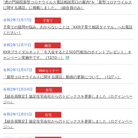
"虎の門病院新型コロナウイルス電話相談窓口の案内"を「新型コロナウイルス
に関する講話」に掲載しました。（組合員のみ）
令和2年12月17日
子育て
子育ての疑問や悩み、わからないことは「KKR子育て相談ダイヤル」へお電話
ください！
令和2年12月11日
婚活
KKRブライダルネット「今入会すると2,500円相当のポイントプレゼント」キ
ャンペーン実施中です。（12/10～）
令和2年12月07日
Webセミナー
「新型コロナウイルスに関する講話」動画の更新について。（12/7～）
令和2年12月04日
住宅
【組合員限定】協定住宅会社からのトピックスを更新しました（ログインペー
ジへ）
令和2年12月01日
住宅
【組合員限定】協定住宅会社からのトピックスを更新しました（ログインペー
ジへ）