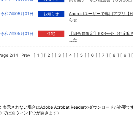
第８回クーポン抽選会（６月20
令和7年05月01日
Androidユーザーで専用アプリ【H
お知らせ
らせ
令和7年05月01日
【組合員限定】KKR号外《住宅広
住宅
した
Page 2/14
Prev
[
1
]
[
2
]
[
3
]
[
4
]
[
5
]
[
6
]
[
7
]
[
8
]
[
9
]
[
表示されない場合はAdobe Acrobat Readerのダウンロードが必要で
クでは別ウィンドウが開きます）