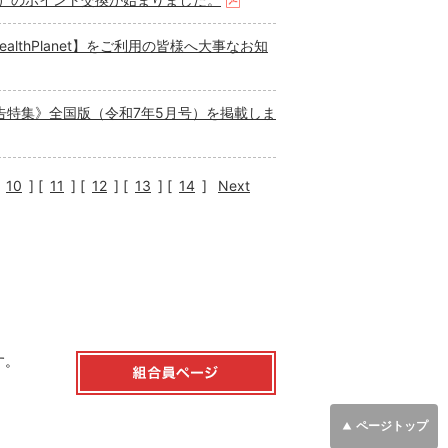
日）のポイント交換が始まりました。
ealthPlanet】をご利用の皆様へ大事なお知
告特集》全国版（令和7年5月号）を掲載しま
10
]
[
11
]
[
12
]
[
13
]
[
14
]
Next
す。
ページ
トップ