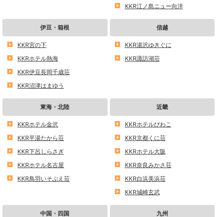
KKR江ノ島ニュー向洋
伊豆・箱根
信越
KKR宮の下
KKR湯沢ゆきぐに
KKRホテル熱海
KKR諏訪湖荘
KKR伊豆長岡千歳荘
KKR沼津はまゆう
東海・北陸
近畿
KKRホテル金沢
KKRホテルびわこ
KKR平湯たから荘
KKR京都くに荘
KKR下呂しらさぎ
KKRホテル大阪
KKRホテル名古屋
KKR奈良みかさ荘
KKR鳥羽いそぶえ荘
KKR白浜美浜荘
KKR城崎玄武
中国・四国
九州