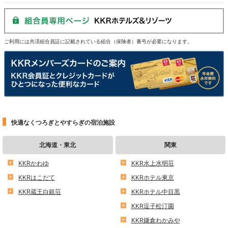
ご利用には共済組合員証に記載されている組合（保険者）番号が必要になります。
快適なくつろぎとやすらぎの宿泊施設
北海道・東北
関東
KKRかわゆ
KKR水上水明荘
KKRはこだて
KKRホテル東京
KKR蔵王白銀荘
KKRホテル中目黒
KKR逗子松汀園
KKR鎌倉わかみや