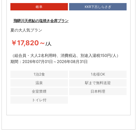
岐阜
KKR下呂しらさぎ
飛騨川天然鮎の塩焼き会席プラン
夏の大人気プラン
￥17,820～
/人
（組合員・大人2名利用時、消費税込、別途入湯税150円/人）
期間：2026年07月01日～2026年08月31日
1泊2食
1名様OK
温泉
駅まで無料送迎
全室禁煙
日本料理
トイレ付