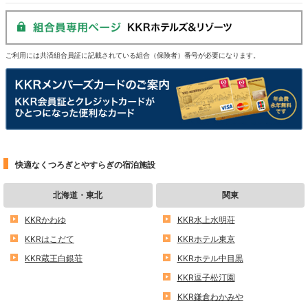
ご利用には共済組合員証に記載されている組合（保険者）番号が必要になります。
快適なくつろぎとやすらぎの宿泊施設
北海道・東北
関東
KKRかわゆ
KKR水上水明荘
KKRはこだて
KKRホテル東京
KKR蔵王白銀荘
KKRホテル中目黒
KKR逗子松汀園
KKR鎌倉わかみや