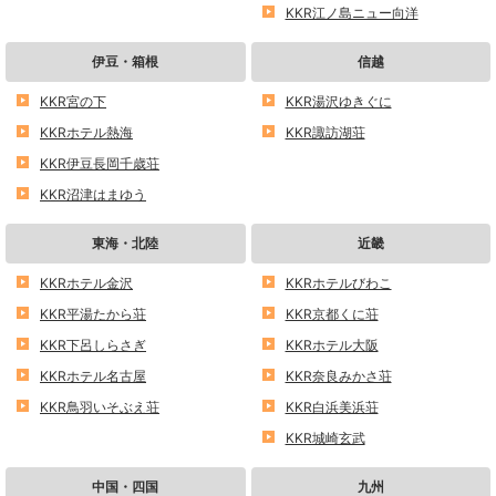
KKR江ノ島ニュー向洋
伊豆・箱根
信越
KKR宮の下
KKR湯沢ゆきぐに
KKRホテル熱海
KKR諏訪湖荘
KKR伊豆長岡千歳荘
KKR沼津はまゆう
東海・北陸
近畿
KKRホテル金沢
KKRホテルびわこ
KKR平湯たから荘
KKR京都くに荘
KKR下呂しらさぎ
KKRホテル大阪
KKRホテル名古屋
KKR奈良みかさ荘
KKR鳥羽いそぶえ荘
KKR白浜美浜荘
KKR城崎玄武
中国・四国
九州