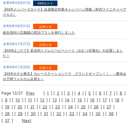
令和5年08月01日
KKRカード
【KKRメンバーズカード】会員限定特典キャンペーン情報（村内ファニチャーア
クセス）
令和5年08月01日
お知らせ
組合員向け広報紙の宿泊プランを発行しました
令和5年07月27日
お知らせ
【KKRはこだて】多目的トイレにベビーシート（おむつ交換台）を設置しまし
た！
令和5年07月25日
お知らせ
【KKRホテル東京】カレーステーションリラ グランドオープン！！ ～夏休み
お子様ウェルカム企画も～
Page 12/37
Prev
[
1
]
[
2
]
[
3
]
[
4
]
[
5
]
[
6
]
[
7
]
[
8
]
[
9
]
[
10
]
[
11
]
[
12
]
[
13
]
[
14
]
[
15
]
[
16
]
[
17
]
[
18
]
[
19
]
[
20
]
[
21
]
[
22
]
[
23
]
[
24
]
[
25
]
[
26
]
[
27
]
[
28
]
[
29
]
[
30
]
[
31
]
[
32
]
[
33
]
[
34
]
[
35
]
[
36
]
[
37
]
Next