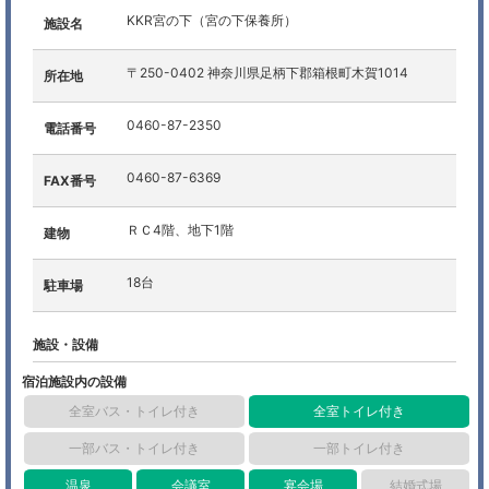
KKR宮の下（宮の下保養所）
施設名
〒250-0402 神奈川県足柄下郡箱根町木賀1014
所在地
0460-87-2350
電話番号
0460-87-6369
FAX番号
ＲＣ4階、地下1階
建物
18台
駐車場
施設・設備
宿泊施設内の設備
全室バス・トイレ付き
全室トイレ付き
一部バス・トイレ付き
一部トイレ付き
温泉
会議室
宴会場
結婚式場