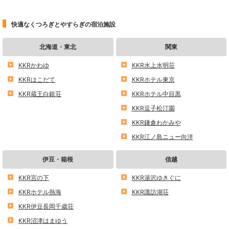
快適なくつろぎとやすらぎの宿泊施設
北海道・東北
関東
KKRかわゆ
KKR水上水明荘
KKRはこだて
KKRホテル東京
KKR蔵王白銀荘
KKRホテル中目黒
KKR逗子松汀園
KKR鎌倉わかみや
KKR江ノ島ニュー向洋
伊豆・箱根
信越
KKR宮の下
KKR湯沢ゆきぐに
KKRホテル熱海
KKR諏訪湖荘
KKR伊豆長岡千歳荘
KKR沼津はまゆう