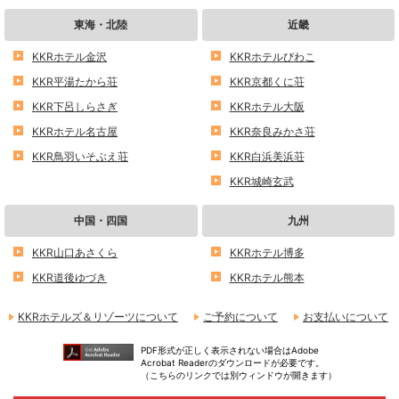
東海・北陸
近畿
KKRホテル金沢
KKRホテルびわこ
KKR平湯たから荘
KKR京都くに荘
KKR下呂しらさぎ
KKRホテル大阪
KKRホテル名古屋
KKR奈良みかさ荘
KKR鳥羽いそぶえ荘
KKR白浜美浜荘
KKR城崎玄武
中国・四国
九州
KKR山口あさくら
KKRホテル博多
KKR道後ゆづき
KKRホテル熊本
KKRホテルズ＆リゾーツについて
ご予約について
お支払いについて
PDF形式が正しく表示されない場合はAdobe
Acrobat Readerのダウンロードが必要です。
（こちらのリンクでは別ウィンドウが開きます）