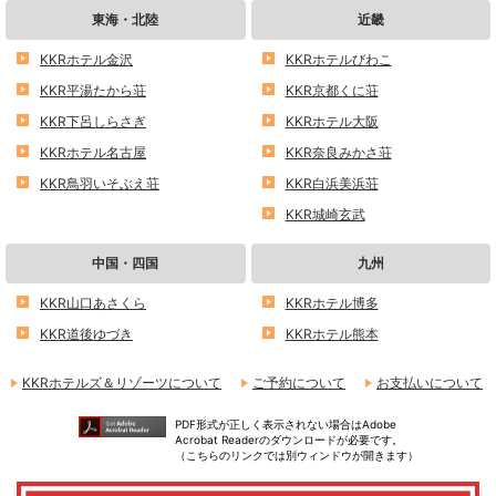
東海・北陸
近畿
KKRホテル金沢
KKRホテルびわこ
KKR平湯たから荘
KKR京都くに荘
KKR下呂しらさぎ
KKRホテル大阪
KKRホテル名古屋
KKR奈良みかさ荘
KKR鳥羽いそぶえ荘
KKR白浜美浜荘
KKR城崎玄武
中国・四国
九州
KKR山口あさくら
KKRホテル博多
KKR道後ゆづき
KKRホテル熊本
KKRホテルズ＆リゾーツについて
ご予約について
お支払いについて
PDF形式が正しく表示されない場合はAdobe
Acrobat Readerのダウンロードが必要です。
（こちらのリンクでは別ウィンドウが開きます）