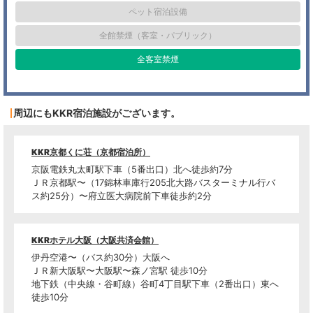
ペット宿泊設備
全館禁煙（客室・パブリック）
全客室禁煙
周辺にもKKR宿泊施設がございます。
KKR京都くに荘（京都宿泊所）
京阪電鉄丸太町駅下車（5番出口）北へ徒歩約7分
ＪＲ京都駅〜（17錦林車庫行205北大路バスターミナル行バ
ス約25分）〜府立医大病院前下車徒歩約2分
KKRホテル大阪（大阪共済会館）
伊丹空港〜（バス約30分）大阪へ
ＪＲ新大阪駅〜大阪駅〜森ノ宮駅 徒歩10分
地下鉄（中央線・谷町線）谷町4丁目駅下車（2番出口）東へ
徒歩10分