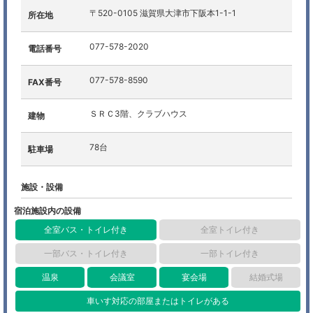
〒520-0105 滋賀県大津市下阪本1-1-1
所在地
077-578-2020
電話番号
077-578-8590
FAX番号
ＳＲＣ3階、クラブハウス
建物
78台
駐車場
施設・設備
宿泊施設内の設備
全室バス・トイレ付き
全室トイレ付き
一部バス・トイレ付き
一部トイレ付き
温泉
会議室
宴会場
結婚式場
車いす対応の部屋またはトイレがある