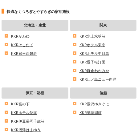
快適なくつろぎとやすらぎの宿泊施設
北海道・東北
関東
KKRかわゆ
KKR水上水明荘
KKRはこだて
KKRホテル東京
KKR蔵王白銀荘
KKRホテル中目黒
KKR逗子松汀園
KKR鎌倉わかみや
KKR江ノ島ニュー向洋
伊豆・箱根
信越
KKR宮の下
KKR湯沢ゆきぐに
KKRホテル熱海
KKR諏訪湖荘
KKR伊豆長岡千歳荘
KKR沼津はまゆう