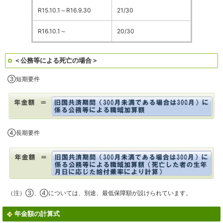
R15.10.1～R16.9.30
21/30
R16.10.1～
20/30
＜公務等による死亡の場合＞
③短期要件
④長期要件
（注）③、④については、別途、最低保障額が設けられています。
年金額の計算式