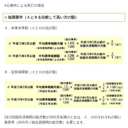
※公務外による死亡の場合
短期要件（ＡとＢを比較して高い方の額）
Ａ．本来水準額（イとロの合計額）
Ｂ．従前保障額（イとロの合計額）
(注1)旧国共済期間の総月数が300月未満のときは、イ、ロのそれぞれの額に
換算率（300月／組合員期間の総月数）を乗じます。