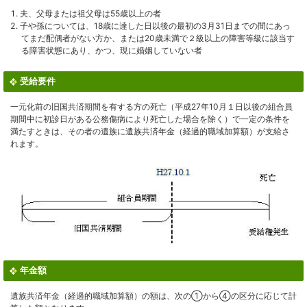
夫、父母または祖父母は55歳以上の者
子や孫については、18歳に達した日以後の最初の3月31日までの間にあっ
てまだ配偶者がない方か、または20歳未満で２級以上の障害等級に該当す
る障害状態にあり、かつ、現に婚姻していない者
受給要件
一元化前の旧国共済期間を有する方の死亡（平成27年10月１日以後の組合員
期間中に初診日がある公務傷病により死亡した場合を除く）で一定の条件を
満たすときは、その者の遺族に遺族共済年金（経過的職域加算額）が支給さ
れます。
年金額
遺族共済年金（経過的職域加算額）の額は、次の①から④の区分に応じて計