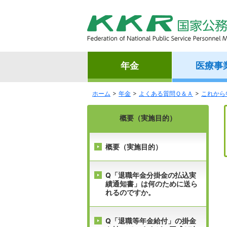
年金
医療事
ホーム
年金
よくある質問Ｑ＆Ａ
これから
概要（実施目的）
概要（実施目的）
Q「退職年金分掛金の払込実
績通知書」は何のために送ら
れるのですか。
Q「退職等年金給付」の掛金