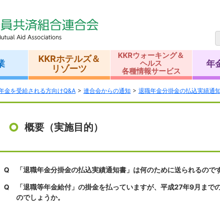
KKRウォーキング＆
KKRホテルズ＆
業
年
ヘルス
リゾーツ
各種情報サービス
年金を受給される方向けQ&A
連合会からの通知
退職年金分掛金の払込実績通
概要（実施目的）
Q
「退職年金分掛金の払込実績通知書」は何のために送られるので
Q
「退職等年金給付」の掛金を払っていますが、平成27年9月まで
のでしょうか。