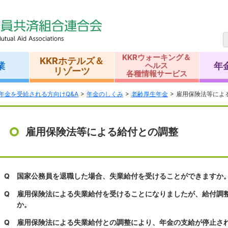
KKRウォーキング＆
KKRホテルズ＆
業
年
ヘルス
リゾーツ
各種情報サービス
年金を受給される方向けQ&A
年金のしくみ
老齢厚生年金
雇用保険法等によ
雇用保険法等による給付との調整
Q
国家公務員を退職した場合、失業給付を受けることができますか
Q
雇用保険法による失業給付を受けることになりましたが、給付調
か。
Q
雇用保険法による失業給付との調整により、年金の支給が停止さ