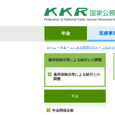
年金
医療事
ホーム
年金
よくある質問Ｑ＆Ａ
これから
雇用保険法等による給付との調整
雇用保険法等による給付との
調整
年金
年金関係全般