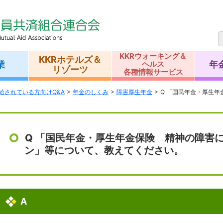
KKRウォーキング＆
KKRホテルズ＆
業
年
ヘルス
リゾーツ
各種情報サービス
給されている方向けQ&A
年金のしくみ
障害厚生年金
Q 「国民年金・厚生
Q 「国民年金・厚生年金保険 精神の障害
ン」等について、教えてください。
A