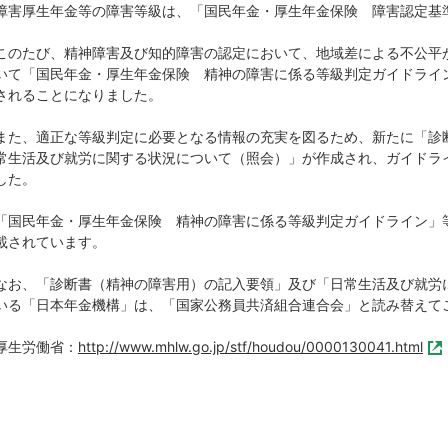
障害厚生年金等の障害等級は、「国民年金・厚生年金保険 障害認定基
このたび、精神障害及び知的障害の認定において、地域差による不公平
いて「国民年金・厚生年金保険 精神の障害に係る等級判定ガイドライン
されることになりました。
また、適正な等級判定に必要となる情報の充実を図るため、新たに「診
常生活及び就労に関する状況について（照会）」が作成され、ガイドラ
した。
「国民年金・厚生年金保険 精神の障害に係る等級判定ガイドライン」
載されています。
なお、「診断書（精神の障害用）の記入要領」及び「日常生活及び就労
いる「日本年金機構」は、「国家公務員共済組合連合会」と読み替
厚生労働省：
http://www.mhlw.go.jp/stf/houdou/0000130041.html