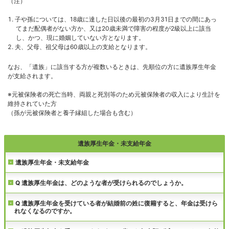
（注）
子や孫については、18歳に達した日以後の最初の3月31日までの間にあっ
てまだ配偶者がない方か、又は20歳未満で障害の程度が2級以上に該当
し、かつ、現に婚姻していない方となります。
夫、父母、祖父母は60歳以上の支給となります。
なお、「遺族」に該当する方が複数いるときは、先順位の方に遺族厚生年金
が支給されます。
※元被保険者の死亡当時、両親と死別等のため元被保険者の収入により生計を
維持されていた方
（孫が元被保険者と養子縁組した場合も含む）
遺族厚生年金・未支給年金
遺族厚生年金・未支給年金
Q 遺族厚生年金は、どのような者が受けられるのでしょうか。
Q 遺族厚生年金を受けている者が結婚前の姓に復籍すると、年金は受けら
れなくなるのですか。