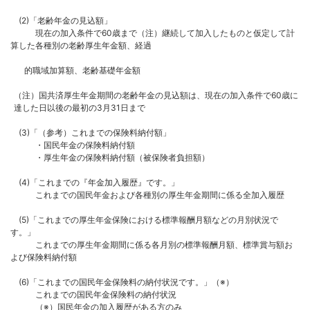
(2)「老齢年金の見込額」
現在の加入条件で60歳まで（注）継続して加入したものと仮定して計
算した各種別の老齢厚生年金額、経過
的職域加算額、老齢基礎年金額
（注）国共済厚生年金期間の老齢年金の見込額は、現在の加入条件で60歳に
達した日以後の最初の3月31日まで
(3)「（参考）これまでの保険料納付額」
・国民年金の保険料納付額
・厚生年金の保険料納付額（被保険者負担額）
(4)「これまでの『年金加入履歴』です。」
これまでの国民年金および各種別の厚生年金期間に係る全加入履歴
(5)「これまでの厚生年金保険における標準報酬月額などの月別状況で
す。」
これまでの厚生年金期間に係る各月別の標準報酬月額、標準賞与額お
よび保険料納付額
(6)「これまでの国民年金保険料の納付状況です。」（※）
これまでの国民年金保険料の納付状況
（※）国民年金の加入履歴がある方のみ