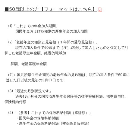
■50歳以上の方【フォーマットはこちら】
(1)「これまでの年金加入期間」
国民年金および各種別の厚生年金の加入期間
(2)「老齢年金の種類と見込額（１年間の受取見込額）」
現在の加入条件で60歳まで（注）継続して加入したものと仮定して計
算した老齢厚生年金額、経過的職域加
算額、老齢基礎年金額
（注）国共済厚生年金期間の老齢年金の見込額は、現在の加入条件で60歳に
達した日以後の最初の3月31日まで
(3)「最近の月別状況です」
過去13か月分の国共済厚生年金保険等の標準報酬月額、標準賞与額、
保険料納付額
(4)「【参考】これまでの保険料納付額（累計額）」
・国民年金の保険料納付額
・厚生年金の保険料納付額（被保険者負担額）