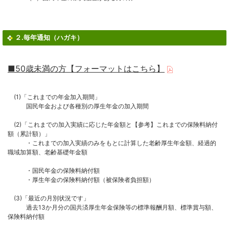
２.毎年通知（ハガキ）
■50歳未満の方【フォーマットはこちら】
(1)「これまでの年金加入期間」
国民年金および各種別の厚生年金の加入期間
(2)「これまでの加入実績に応じた年金額と【参考】これまでの保険料納付
額（累計額）」
・これまでの加入実績のみをもとに計算した老齢厚生年金額、経過的
職域加算額、老齢基礎年金額
・国民年金の保険料納付額
・厚生年金の保険料納付額（被保険者負担額）
(3)「最近の月別状況です」
過去13か月分の国共済厚生年金保険等の標準報酬月額、標準賞与額、
保険料納付額