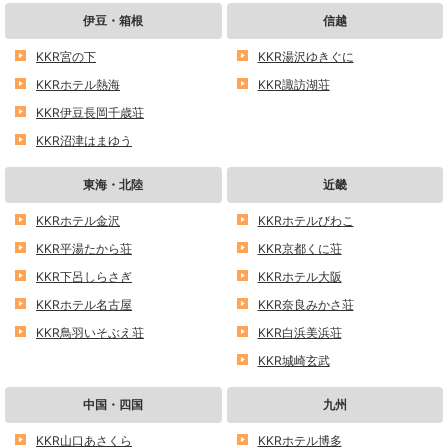
伊豆・箱根
信越
KKR宮の下
KKR湯沢ゆきぐに
KKRホテル熱海
KKR諏訪湖荘
KKR伊豆長岡千歳荘
KKR沼津はまゆう
東海・北陸
近畿
KKRホテル金沢
KKRホテルびわこ
KKR平湯たから荘
KKR京都くに荘
KKR下呂しらさぎ
KKRホテル大阪
KKRホテル名古屋
KKR奈良みかさ荘
KKR鳥羽いそぶえ荘
KKR白浜美浜荘
KKR城崎玄武
中国・四国
九州
KKR山口あさくら
KKRホテル博多