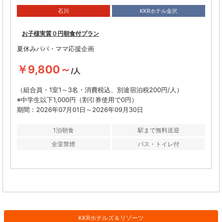
石川
KKRホテル金沢
お子様実質０円朝食付プラン
夏休みパパ・ママ応援企画
￥9,800～
/人
（組合員・1室1～3名・消費税込、別途宿泊税200円/人）
※中学生以下1,000円（割引券使用で0円）
期間：2026年07月01日～2026年09月30日
1泊朝食
駅まで無料送迎
全室禁煙
バス・トイレ付
KKRホテルズ＆リゾーツ