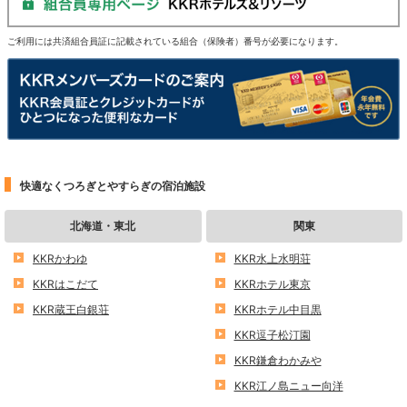
ご利用には共済組合員証に記載されている組合（保険者）番号が必要になります。
快適なくつろぎとやすらぎの宿泊施設
北海道・東北
関東
KKRかわゆ
KKR水上水明荘
KKRはこだて
KKRホテル東京
KKR蔵王白銀荘
KKRホテル中目黒
KKR逗子松汀園
KKR鎌倉わかみや
KKR江ノ島ニュー向洋