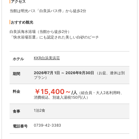
アクセス
当館は明光バス「白良浜バス停」から徒歩2分
おすすめ観光
白良浜海水浴場（当館から徒歩2分）
「快水浴場百選」にも認定された美しい白砂のビーチ
KKR白浜美浜荘
ホテル
2026年7月 1日 ～ 2026年9月30日
（お盆、連休は別
期間
プラン）
￥15,400～
料金
/人
（組合員・大人2名利用時、
消費税込、別途入湯税150円/人）
1泊2食
食事
0739-42-3383
電話番号