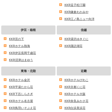
KKR逗子松汀園
KKR鎌倉わかみや
KKR江ノ島ニュー向洋
伊豆・箱根
信越
KKR宮の下
KKR湯沢ゆきぐに
KKRホテル熱海
KKR諏訪湖荘
KKR伊豆長岡千歳荘
KKR沼津はまゆう
東海・北陸
近畿
KKRホテル金沢
KKRホテルびわこ
KKR平湯たから荘
KKR京都くに荘
KKR下呂しらさぎ
KKRホテル大阪
KKRホテル名古屋
KKR奈良みかさ荘
KKR鳥羽いそぶえ荘
KKR白浜美浜荘