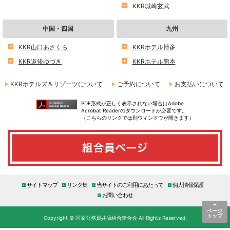
KKR城崎玄武
中国・四国
九州
KKR山口あさくら
KKRホテル博多
KKR道後ゆづき
KKRホテル熊本
KKRホテルズ＆リゾーツについて
ご予約について
お支払いについて
PDF形式が正しく表示されない場合はAdobe
Acrobat Readerのダウンロードが必要です。
（こちらのリンクでは別ウィンドウが開きます）
サイトマップ
リンク集
当サイトのご利用にあたって
個人情報保護
お問い合わせ
ページ
トップ
Copyright © 国家公務員共済組合連合会 All Rights Reserved.