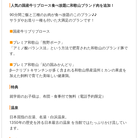
人気の国産牛リブロース食べ放題に和歌山ブランド肉を追加！
90分間ご飯と三種のお肉が食べ放題のこのプラン♪♪
サラダやお造り一種も付いた大満足のプランです！
■
国産牛リブリブロース
■
プレミア和歌山「熊野ポーク」
「アミノ酸バランス法」という方法で肥育された和歌山のブランド豚で
す。
■
プレミア和歌山「紀の国みかんどり」
β―クリプトキサンチンが多く含まれる和歌山県産温州ミカンの果皮を
加えた飼料で育てた美味しい健康鶏。
特典
就学前のお子様は、布団・食事付で無料（電話予約限定）
温泉
日本屈指の古湯、名湯・白浜温泉。
1350年の歴史を誇る日本最古の温泉 を当館ではたっぷりかけ流してい
ます。