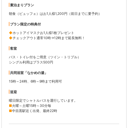
素泊まりプラン
朝食（ビュッフェ）はお1人様1,200円（前日までに要予約）
プラン限定の特典付
◆
ホットアイマスクお1人様1枚プレゼント
◆
チェックアウト通常10時→12時まで延長無料！
客室
バス・トイレ付をご用意（ツイン・トリプル）
シングル利用はプラス500円
共同浴室「なかめの湯」
15時～24時、6時～9時まで利用可
送迎
曜日限定でシャトルバスを運行しています。
■
火曜～土曜15時～30分毎
■
中目黒駅近く出発、最終22時