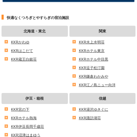
快適なくつろぎとやすらぎの宿泊施設
北海道・東北
関東
KKRかわゆ
KKR水上水明荘
KKRはこだて
KKRホテル東京
KKR蔵王白銀荘
KKRホテル中目黒
KKR逗子松汀園
KKR鎌倉わかみや
KKR江ノ島ニュー向洋
伊豆・箱根
信越
KKR宮の下
KKR湯沢ゆきぐに
KKRホテル熱海
KKR諏訪湖荘
KKR伊豆長岡千歳荘
KKR沼津はまゆう