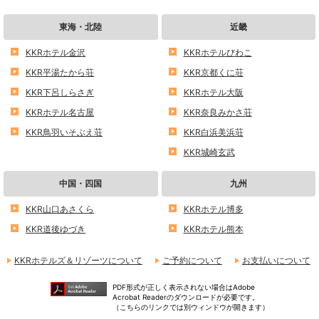
東海・北陸
近畿
KKRホテル金沢
KKRホテルびわこ
KKR平湯たから荘
KKR京都くに荘
KKR下呂しらさぎ
KKRホテル大阪
KKRホテル名古屋
KKR奈良みかさ荘
KKR鳥羽いそぶえ荘
KKR白浜美浜荘
KKR城崎玄武
中国・四国
九州
KKR山口あさくら
KKRホテル博多
KKR道後ゆづき
KKRホテル熊本
KKRホテルズ＆リゾーツについて
ご予約について
お支払いについて
PDF形式が正しく表示されない場合はAdobe
Acrobat Readerのダウンロードが必要です。
（こちらのリンクでは別ウィンドウが開きます）