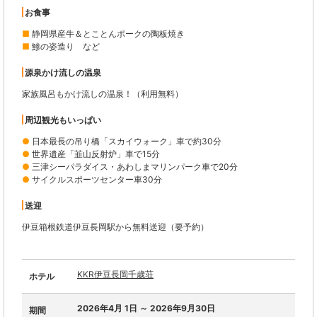
お食事
■
静岡県産牛＆とことんポークの陶板焼き
■
鯵の姿造り など
源泉かけ流しの温泉
家族風呂もかけ流しの温泉！（利用無料）
周辺観光もいっぱい
●
日本最長の吊り橋「スカイウォーク」車で約30分
●
世界遺産「韮山反射炉」車で15分
●
三津シーパラダイス・あわしまマリンパーク車で20分
●
サイクルスポーツセンター車30分
送迎
伊豆箱根鉄道伊豆長岡駅から無料送迎（要予約）
KKR伊豆長岡千歳荘
ホテル
2026年4月 1日 ～ 2026年9月30日
期間