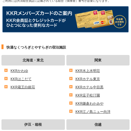
ご利用には共済組合員証に記載されている組合（保険者）番号が必要になります。
快適なくつろぎとやすらぎの宿泊施設
北海道・東北
関東
KKRかわゆ
KKR水上水明荘
KKRはこだて
KKRホテル東京
KKR蔵王白銀荘
KKRホテル中目黒
KKR逗子松汀園
KKR鎌倉わかみや
KKR江ノ島ニュー向洋
伊豆・箱根
信越