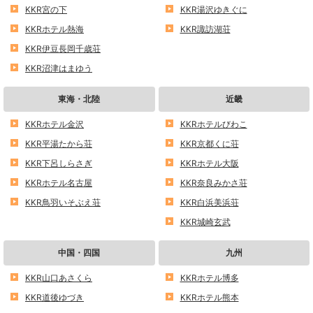
KKR宮の下
KKR湯沢ゆきぐに
KKRホテル熱海
KKR諏訪湖荘
KKR伊豆長岡千歳荘
KKR沼津はまゆう
東海・北陸
近畿
KKRホテル金沢
KKRホテルびわこ
KKR平湯たから荘
KKR京都くに荘
KKR下呂しらさぎ
KKRホテル大阪
KKRホテル名古屋
KKR奈良みかさ荘
KKR鳥羽いそぶえ荘
KKR白浜美浜荘
KKR城崎玄武
中国・四国
九州
KKR山口あさくら
KKRホテル博多
KKR道後ゆづき
KKRホテル熊本