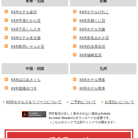
東海・北陸
近畿
KKRホテル金沢
KKRホテルびわこ
KKR平湯たから荘
KKR京都くに荘
KKR下呂しらさぎ
KKRホテル大阪
KKRホテル名古屋
KKR奈良みかさ荘
KKR鳥羽いそぶえ荘
KKR白浜美浜荘
KKR城崎玄武
中国・四国
九州
KKR山口あさくら
KKRホテル博多
KKR道後ゆづき
KKRホテル熊本
KKRホテルズ＆リゾーツについて
ご予約について
お支払いについて
PDF形式が正しく表示されない場合はAdobe
Acrobat Readerのダウンロードが必要です。
（こちらのリンクでは別ウィンドウが開きます）