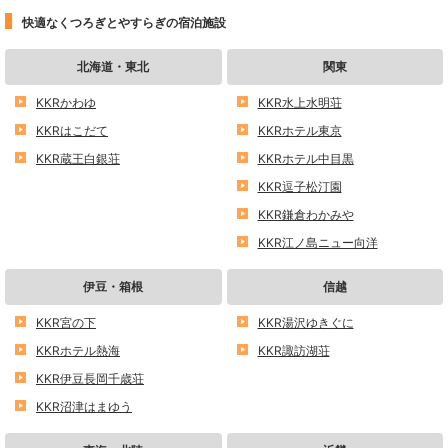
快適なくつろぎとやすらぎの宿泊施設
北海道・東北
関東
KKRかわゆ
KKR水上水明荘
KKRはこだて
KKRホテル東京
KKR蔵王白銀荘
KKRホテル中目黒
KKR逗子松汀園
KKR鎌倉わかみや
KKR江ノ島ニュー向洋
伊豆・箱根
信越
KKR宮の下
KKR湯沢ゆきぐに
KKRホテル熱海
KKR諏訪湖荘
KKR伊豆長岡千歳荘
KKR沼津はまゆう