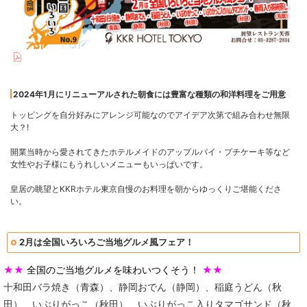
2024年1月にリニューアルされた朝食には豊富な種類の和洋料理をご用意
トッピングを自分好みにアレンジ可能なのでアイデア次第で組み合わせ無限
大？!
開業当時から愛されてきたホテルメイドのアップルパイ・プチケーキ等など
女性やお子様にもうれしいメニューもいっぱいです。
皇居の眺望とKKRホテル東京自慢のお料理を朝からゆっくりご堪能くださ
い。
2月は全国いろいろご当地グルメ風フェア！
★★
全国のご当地グルメを味わいつくそう！
★★
十和田バラ焼き（青森）、静岡おでん（静岡）、稲庭うどん（秋
田）、いぶりがっこ（秋田）、いぶりがっこ入りタマゴサンド（秋