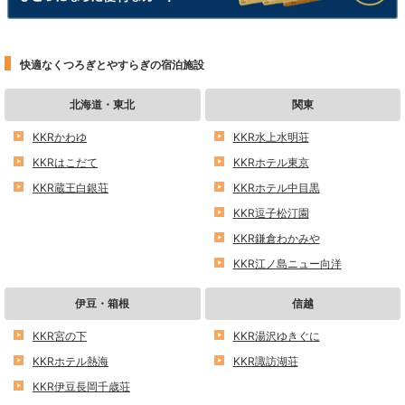
快適なくつろぎとやすらぎの宿泊施設
北海道・東北
関東
KKRかわゆ
KKR水上水明荘
KKRはこだて
KKRホテル東京
KKR蔵王白銀荘
KKRホテル中目黒
KKR逗子松汀園
KKR鎌倉わかみや
KKR江ノ島ニュー向洋
伊豆・箱根
信越
KKR宮の下
KKR湯沢ゆきぐに
KKRホテル熱海
KKR諏訪湖荘
KKR伊豆長岡千歳荘