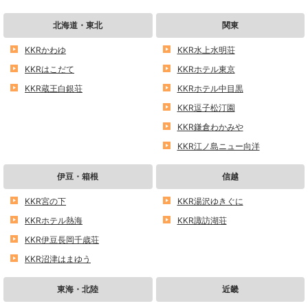
北海道・東北
関東
KKRかわゆ
KKR水上水明荘
KKRはこだて
KKRホテル東京
KKR蔵王白銀荘
KKRホテル中目黒
KKR逗子松汀園
KKR鎌倉わかみや
KKR江ノ島ニュー向洋
伊豆・箱根
信越
KKR宮の下
KKR湯沢ゆきぐに
KKRホテル熱海
KKR諏訪湖荘
KKR伊豆長岡千歳荘
KKR沼津はまゆう
東海・北陸
近畿