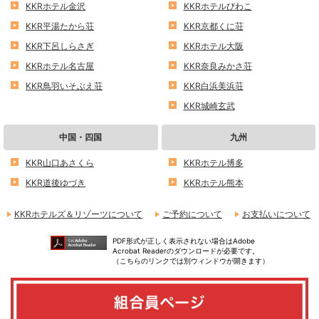
KKRホテル金沢
KKRホテルびわこ
KKR平湯たから荘
KKR京都くに荘
KKR下呂しらさぎ
KKRホテル大阪
KKRホテル名古屋
KKR奈良みかさ荘
KKR鳥羽いそぶえ荘
KKR白浜美浜荘
KKR城崎玄武
中国・四国
九州
KKR山口あさくら
KKRホテル博多
KKR道後ゆづき
KKRホテル熊本
KKRホテルズ＆リゾーツについて
ご予約について
お支払いについて
PDF形式が正しく表示されない場合はAdobe
Acrobat Readerのダウンロードが必要です。
（こちらのリンクでは別ウィンドウが開きます）