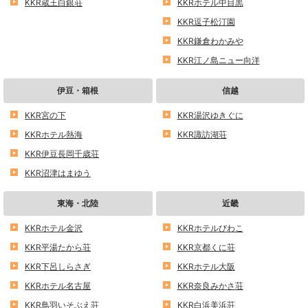
KKR蔵王白銀荘
KKRホテル中目黒
KKR逗子松汀園
KKR鎌倉わかみや
KKR江ノ島ニュー向洋
伊豆・箱根
信越
KKR宮の下
KKR湯沢ゆきぐに
KKRホテル熱海
KKR諏訪湖荘
KKR伊豆長岡千歳荘
KKR沼津はまゆう
東海・北陸
近畿
KKRホテル金沢
KKRホテルびわこ
KKR平湯たから荘
KKR京都くに荘
KKR下呂しらさぎ
KKRホテル大阪
KKRホテル名古屋
KKR奈良みかさ荘
KKR鳥羽いそぶえ荘
KKR白浜美浜荘