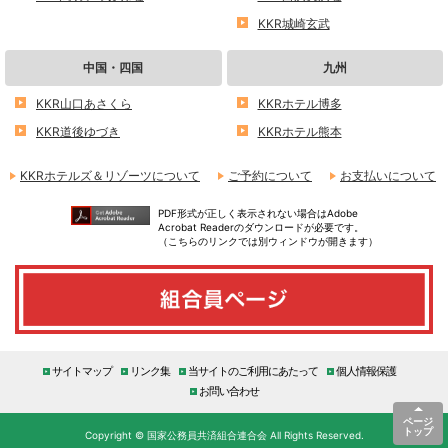
KKR城崎玄武
中国・四国
九州
KKR山口あさくら
KKRホテル博多
KKR道後ゆづき
KKRホテル熊本
KKRホテルズ＆リゾーツについて
ご予約について
お支払いについて
PDF形式が正しく表示されない場合はAdobe
Acrobat Readerのダウンロードが必要です。
（こちらのリンクでは別ウィンドウが開きます）
サイトマップ
リンク集
当サイトのご利用にあたって
個人情報保護
お問い合わせ
ページ
トップ
Copyright © 国家公務員共済組合連合会 All Rights Reserved.