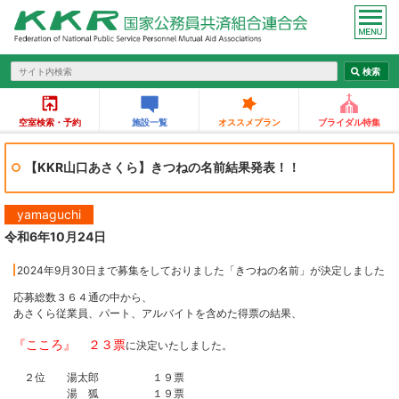
空室検索・予約
施設一覧
オススメプラン
ブライダル特集
【KKR山口あさくら】きつねの名前結果発表！！
yamaguchi
令和6年10月24日
2024年9月30日まで募集をしておりました
「きつねの名前」が決定しました
応募総数３６４通の中から、
あさくら従業員、パート、アルバイトを含めた得票の結果、
『こころ』 ２３票
に決定いたしました。
２位 湯太郎 １９票
湯 狐 １９票