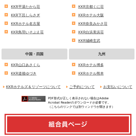
KKR平湯たから荘
KKR京都くに荘
KKR下呂しらさぎ
KKRホテル大阪
KKRホテル名古屋
KKR奈良みかさ荘
KKR鳥羽いそぶえ荘
KKR白浜美浜荘
KKR城崎玄武
中国・四国
九州
KKR山口あさくら
KKRホテル博多
KKR道後ゆづき
KKRホテル熊本
KKRホテルズ＆リゾーツについて
ご予約について
お支払いについて
PDF形式が正しく表示されない場合はAdobe
Acrobat Readerのダウンロードが必要です。
（こちらのリンクでは別ウィンドウが開きます）