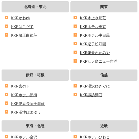
北海道・東北
関東
KKRかわゆ
KKR水上水明荘
KKRはこだて
KKRホテル東京
KKR蔵王白銀荘
KKRホテル中目黒
KKR逗子松汀園
KKR鎌倉わかみや
KKR江ノ島ニュー向洋
伊豆・箱根
信越
KKR宮の下
KKR湯沢ゆきぐに
KKRホテル熱海
KKR諏訪湖荘
KKR伊豆長岡千歳荘
KKR沼津はまゆう
東海・北陸
近畿
KKRホテル金沢
KKRホテルびわこ