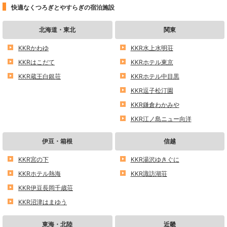
快適なくつろぎとやすらぎの宿泊施設
北海道・東北
関東
KKRかわゆ
KKR水上水明荘
KKRはこだて
KKRホテル東京
KKR蔵王白銀荘
KKRホテル中目黒
KKR逗子松汀園
KKR鎌倉わかみや
KKR江ノ島ニュー向洋
伊豆・箱根
信越
KKR宮の下
KKR湯沢ゆきぐに
KKRホテル熱海
KKR諏訪湖荘
KKR伊豆長岡千歳荘
KKR沼津はまゆう
東海・北陸
近畿