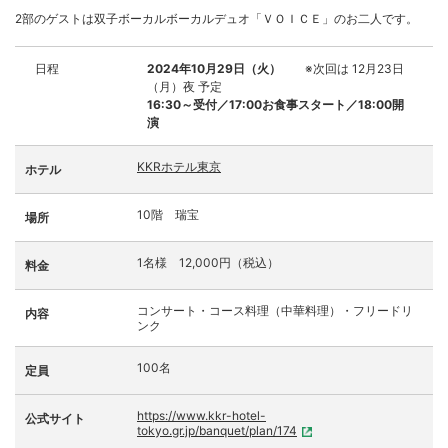
2部のゲストは双子ボーカルボーカルデュオ「ＶＯＩＣＥ」のお二人です。
日程
2024年10月29日（火）
※次回は 12月23日
（月）夜 予定
16:30～受付／17:00お食事スタート／18:00開
演
KKRホテル東京
ホテル
10階 瑞宝
場所
1名様 12,000円（税込）
料金
コンサート・コース料理（中華料理）・フリードリ
内容
ンク
100名
定員
https://www.kkr-hotel-
公式サイト
tokyo.gr.jp/banquet/plan/174