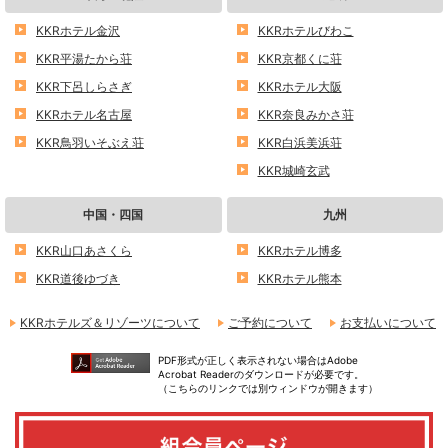
KKRホテル金沢
KKRホテルびわこ
KKR平湯たから荘
KKR京都くに荘
KKR下呂しらさぎ
KKRホテル大阪
KKRホテル名古屋
KKR奈良みかさ荘
KKR鳥羽いそぶえ荘
KKR白浜美浜荘
KKR城崎玄武
中国・四国
九州
KKR山口あさくら
KKRホテル博多
KKR道後ゆづき
KKRホテル熊本
KKRホテルズ＆リゾーツについて
ご予約について
お支払いについて
PDF形式が正しく表示されない場合はAdobe
Acrobat Readerのダウンロードが必要です。
（こちらのリンクでは別ウィンドウが開きます）