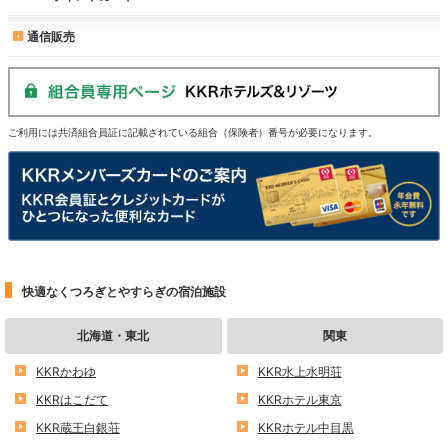
通信販売
ご利用には共済組合員証に記載されている組合（保険者）番号が必要になります。
快適なくつろぎとやすらぎの宿泊施設
北海道・東北
関東
KKRかわゆ
KKR水上水明荘
KKRはこだて
KKRホテル東京
KKR蔵王白銀荘
KKRホテル中目黒