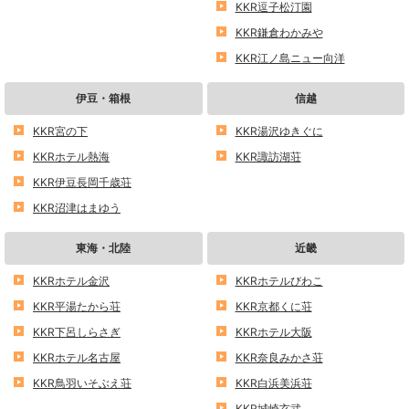
KKR逗子松汀園
KKR鎌倉わかみや
KKR江ノ島ニュー向洋
伊豆・箱根
信越
KKR宮の下
KKR湯沢ゆきぐに
KKRホテル熱海
KKR諏訪湖荘
KKR伊豆長岡千歳荘
KKR沼津はまゆう
東海・北陸
近畿
KKRホテル金沢
KKRホテルびわこ
KKR平湯たから荘
KKR京都くに荘
KKR下呂しらさぎ
KKRホテル大阪
KKRホテル名古屋
KKR奈良みかさ荘
KKR鳥羽いそぶえ荘
KKR白浜美浜荘
KKR城崎玄武