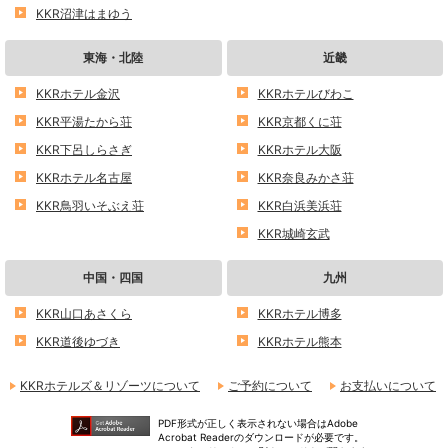
KKR沼津はまゆう
東海・北陸
近畿
KKRホテル金沢
KKRホテルびわこ
KKR平湯たから荘
KKR京都くに荘
KKR下呂しらさぎ
KKRホテル大阪
KKRホテル名古屋
KKR奈良みかさ荘
KKR鳥羽いそぶえ荘
KKR白浜美浜荘
KKR城崎玄武
中国・四国
九州
KKR山口あさくら
KKRホテル博多
KKR道後ゆづき
KKRホテル熊本
KKRホテルズ＆リゾーツについて
ご予約について
お支払いについて
PDF形式が正しく表示されない場合はAdobe
Acrobat Readerのダウンロードが必要です。