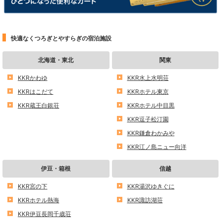
快適なくつろぎとやすらぎの宿泊施設
北海道・東北
関東
KKRかわゆ
KKR水上水明荘
KKRはこだて
KKRホテル東京
KKR蔵王白銀荘
KKRホテル中目黒
KKR逗子松汀園
KKR鎌倉わかみや
KKR江ノ島ニュー向洋
伊豆・箱根
信越
KKR宮の下
KKR湯沢ゆきぐに
KKRホテル熱海
KKR諏訪湖荘
KKR伊豆長岡千歳荘