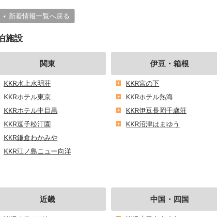
新着情報一覧へ戻る
泊施設
関東
伊豆・箱根
KKR水上水明荘
KKR宮の下
KKRホテル東京
KKRホテル熱海
KKRホテル中目黒
KKR伊豆長岡千歳荘
KKR逗子松汀園
KKR沼津はまゆう
KKR鎌倉わかみや
KKR江ノ島ニュー向洋
近畿
中国・四国