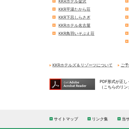
KKRホテル金沢
KKR平湯たから荘
KKR下呂しらさぎ
KKRホテル名古屋
KKR鳥羽いそぶえ荘
KKRホテルズ＆リゾーツについて
ご予
PDF形式が正しく
（こちらのリン
サイトマップ
リンク集
当