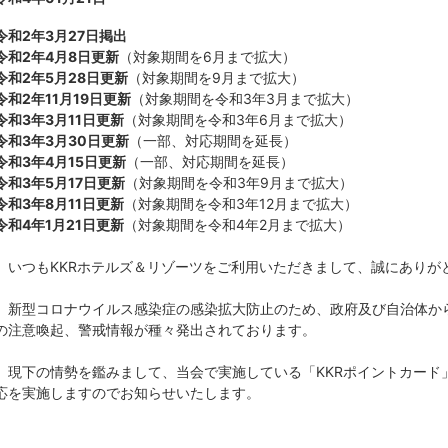
令和2年3月27日掲出
令和2年4月8日更新
（対象期間を6月まで拡大）
令和2年5月28日更新
（対象期間を9月まで拡大）
令和2年11月19日更新
（対象期間を令和3年3月まで拡大）
令和3年3月11日更新
（対象期間を令和3年6月まで拡大）
令和3年3月30日更新
（一部、対応期間を延長）
令和3年4
月15日更新
（一部、対応期間を延長）
令和3年5
月17日更新
（対象期間を令和3年9月まで拡大）
令和3年8
月11日更新
（対象期間を令和3年12月まで拡大）
令和4
年1
月21日更新
（対象期間を令和4年2月まで拡大）
いつもKKRホテルズ＆リゾーツをご利用いただきまして、誠にありが
新型コロナウイルス感染症の感染拡大防止のため、政府及び自治体か
の注意喚起、警戒情報が種々発出されております。
現下の情勢を鑑みまして、当会で実施している「KKRポイントカード
応を実施しますのでお知らせいたします。