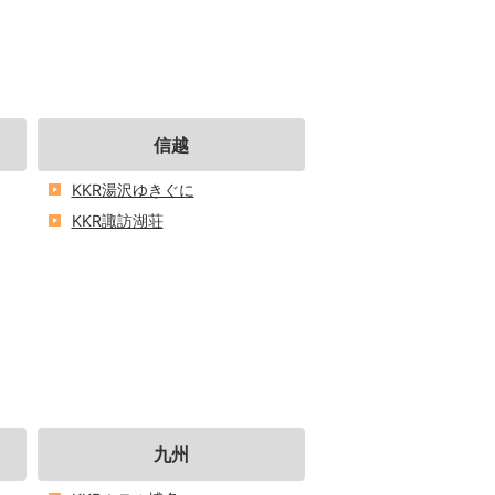
信越
KKR湯沢ゆきぐに
KKR諏訪湖荘
九州