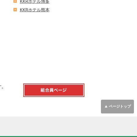
KKRホテル博多
KKRホテル熊本
す。
ページ
トップ