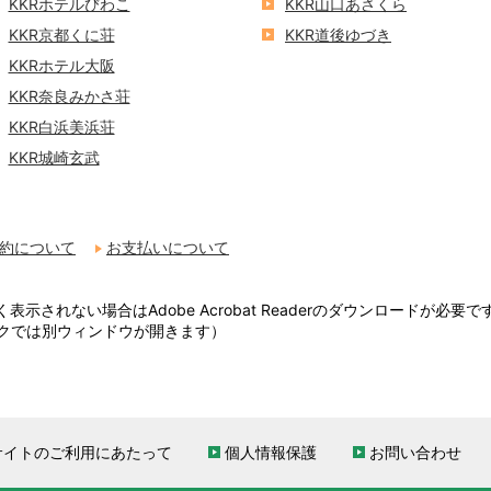
KKRホテルびわこ
KKR山口あさくら
KKR京都くに荘
KKR道後ゆづき
KKRホテル大阪
KKR奈良みかさ荘
KKR白浜美浜荘
KKR城崎玄武
約について
お支払いについて
表示されない場合はAdobe Acrobat Readerのダウンロードが必要で
クでは別ウィンドウが開きます）
サイトのご利用にあたって
個人情報保護
お問い合わせ