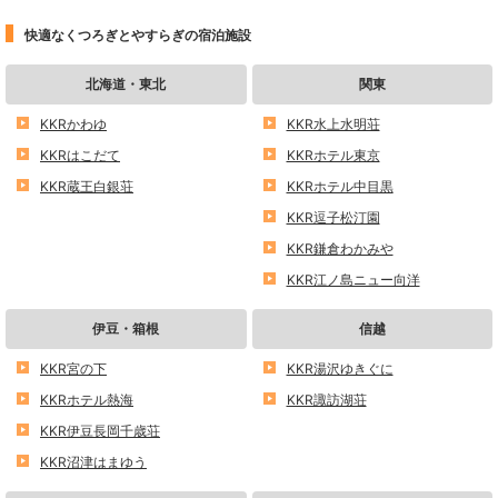
快適なくつろぎとやすらぎの宿泊施設
北海道・東北
関東
KKRかわゆ
KKR水上水明荘
KKRはこだて
KKRホテル東京
KKR蔵王白銀荘
KKRホテル中目黒
KKR逗子松汀園
KKR鎌倉わかみや
KKR江ノ島ニュー向洋
伊豆・箱根
信越
KKR宮の下
KKR湯沢ゆきぐに
KKRホテル熱海
KKR諏訪湖荘
KKR伊豆長岡千歳荘
KKR沼津はまゆう