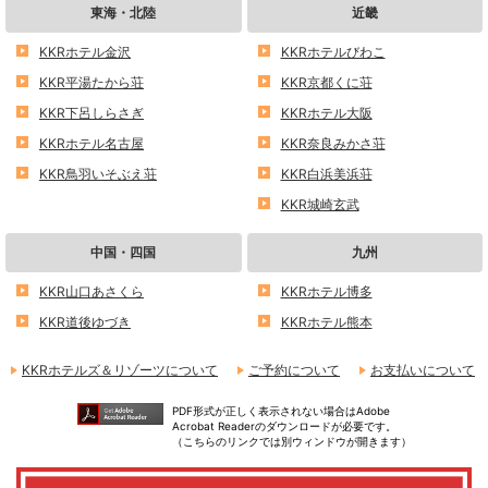
東海・北陸
近畿
KKRホテル金沢
KKRホテルびわこ
KKR平湯たから荘
KKR京都くに荘
KKR下呂しらさぎ
KKRホテル大阪
KKRホテル名古屋
KKR奈良みかさ荘
KKR鳥羽いそぶえ荘
KKR白浜美浜荘
KKR城崎玄武
中国・四国
九州
KKR山口あさくら
KKRホテル博多
KKR道後ゆづき
KKRホテル熊本
KKRホテルズ＆リゾーツについて
ご予約について
お支払いについて
PDF形式が正しく表示されない場合はAdobe
Acrobat Readerのダウンロードが必要です。
（こちらのリンクでは別ウィンドウが開きます）