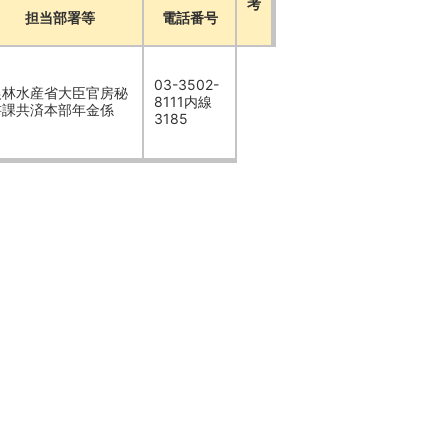
考
担当部署等
電話番号
03-3502-
農林水産省大臣官房秘
8111内線
書課共済本部年金係
3185