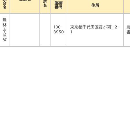
所
合
郵便
名
住所
名
番号
農
林
100-
東京都千代田区霞が関1-2-
水
8950
1
産
省