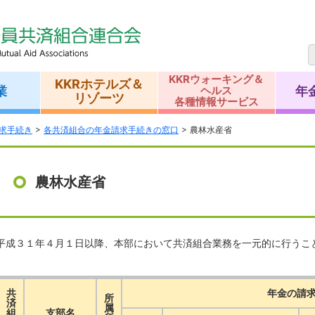
KKRウォーキング＆
KKRホテルズ＆
業
年
ヘルス
リゾーツ
各種情報サービス
求手続き
各共済組合の年金請求手続きの窓口
農林水産省
農林水産省
平成３１年４月１日以降、本部において共済組合業務を一元的に行うこ
共
年金の請
所
済
属
組
支部名