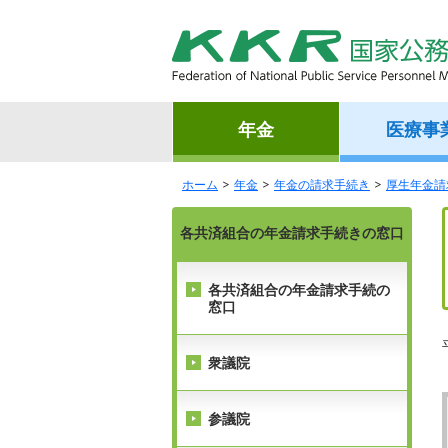
年金
医療事
ホーム
年金
年金の請求手続き
厚生年金請
各共済組合の年金請求手続きの窓口
各共済組合の年金請求手続の
窓口
衆議院
参議院