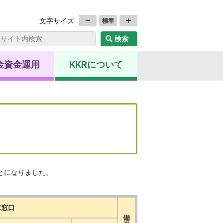
文字サイズ
標準
金資金運用
KKRについて
とになりました。
求窓口
備