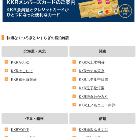
快適なくつろぎとやすらぎの宿泊施設
北海道・東北
関東
KKRかわゆ
KKR水上水明荘
KKRはこだて
KKRホテル東京
KKR蔵王白銀荘
KKRホテル中目黒
KKR逗子松汀園
KKR鎌倉わかみや
KKR江ノ島ニュー向洋
伊豆・箱根
信越
KKR宮の下
KKR湯沢ゆきぐに