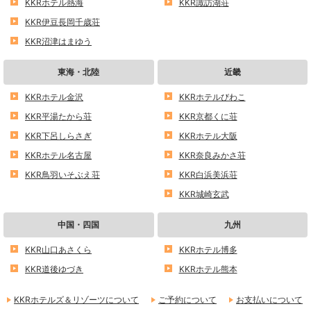
KKRホテル熱海
KKR諏訪湖荘
KKR伊豆長岡千歳荘
KKR沼津はまゆう
東海・北陸
近畿
KKRホテル金沢
KKRホテルびわこ
KKR平湯たから荘
KKR京都くに荘
KKR下呂しらさぎ
KKRホテル大阪
KKRホテル名古屋
KKR奈良みかさ荘
KKR鳥羽いそぶえ荘
KKR白浜美浜荘
KKR城崎玄武
中国・四国
九州
KKR山口あさくら
KKRホテル博多
KKR道後ゆづき
KKRホテル熊本
KKRホテルズ＆リゾーツについて
ご予約について
お支払いについて