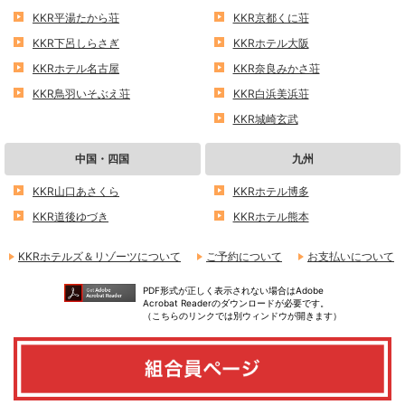
KKR平湯たから荘
KKR京都くに荘
KKR下呂しらさぎ
KKRホテル大阪
KKRホテル名古屋
KKR奈良みかさ荘
KKR鳥羽いそぶえ荘
KKR白浜美浜荘
KKR城崎玄武
中国・四国
九州
KKR山口あさくら
KKRホテル博多
KKR道後ゆづき
KKRホテル熊本
KKRホテルズ＆リゾーツについて
ご予約について
お支払いについて
PDF形式が正しく表示されない場合はAdobe
Acrobat Readerのダウンロードが必要です。
（こちらのリンクでは別ウィンドウが開きます）