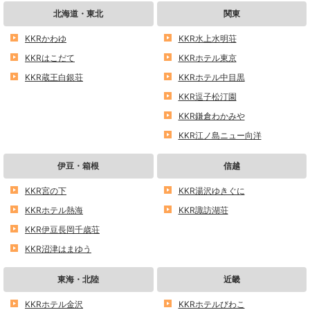
北海道・東北
関東
KKRかわゆ
KKR水上水明荘
KKRはこだて
KKRホテル東京
KKR蔵王白銀荘
KKRホテル中目黒
KKR逗子松汀園
KKR鎌倉わかみや
KKR江ノ島ニュー向洋
伊豆・箱根
信越
KKR宮の下
KKR湯沢ゆきぐに
KKRホテル熱海
KKR諏訪湖荘
KKR伊豆長岡千歳荘
KKR沼津はまゆう
東海・北陸
近畿
KKRホテル金沢
KKRホテルびわこ