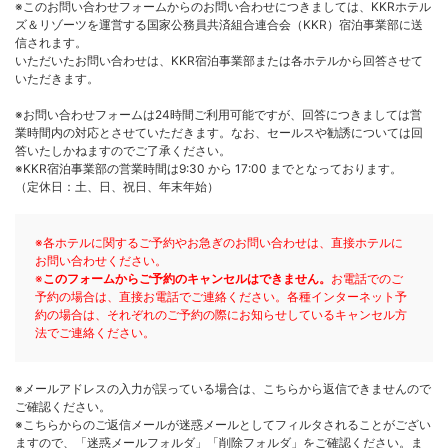
※このお問い合わせフォームからのお問い合わせにつきましては、KKRホテル
ズ＆リゾーツを運営する国家公務員共済組合連合会（KKR）宿泊事業部に送
信されます。
いただいたお問い合わせは、KKR宿泊事業部または各ホテルから回答させて
いただきます。
※お問い合わせフォームは24時間ご利用可能ですが、回答につきましては営
業時間内の対応とさせていただきます。なお、セールスや勧誘については回
答いたしかねますのでご了承ください。
※KKR宿泊事業部の営業時間は9:30 から 17:00 までとなっております。
（定休日：土、日、祝日、年末年始）
※各ホテルに関するご予約やお急ぎのお問い合わせは、直接ホテルに
お問い合わせください。
※
このフォームからご予約のキャンセルはできません。
お電話でのご
予約の場合は、直接お電話でご連絡ください。各種インターネット予
約の場合は、それぞれのご予約の際にお知らせしているキャンセル方
法でご連絡ください。
※メールアドレスの入力が誤っている場合は、こちらから返信できませんので
ご確認ください。
※こちらからのご返信メールが迷惑メールとしてフィルタされることがござい
ますので、「迷惑メールフォルダ」「削除フォルダ」をご確認ください。ま